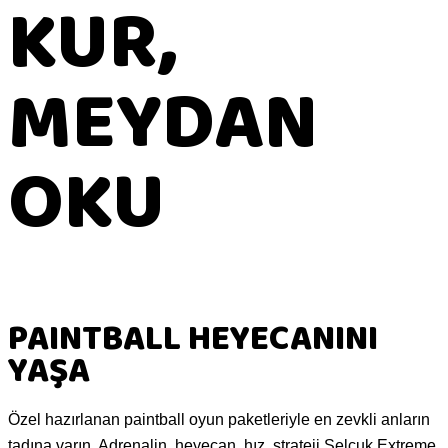
KUR,
MEYDAN
OKU
PAINTBALL HEYECANINI
YAŞA
Özel hazırlanan paintball oyun paketleriyle en zevkli anların
tadına varın. Adrenalin, heyecan, hız, strateji Selçuk Extreme