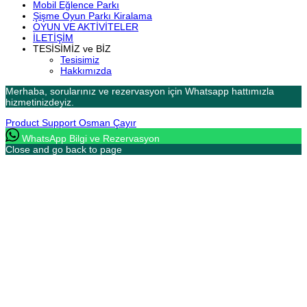
Mobil Eğlence Parkı
Şişme Oyun Parkı Kiralama
OYUN VE AKTİVİTELER
İLETİŞİM
TESİSİMİZ ve BİZ
Tesisimiz
Hakkımızda
Merhaba, sorularınız ve rezervasyon için Whatsapp hattımızla
hizmetinizdeyiz.
Product Support
Osman Çayır
WhatsApp Bilgi ve Rezervasyon
Close and go back to page